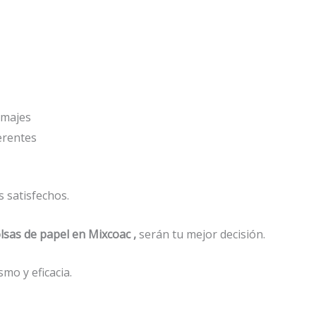
amajes
ferentes
 satisfechos.
lsas de papel
en Mixcoac ,
serán tu mejor decisión.
mo y eficacia.