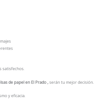
amajes
ferentes
 satisfechos.
lsas de papel
en El Prado ,
serán tu mejor decisión.
mo y eficacia.