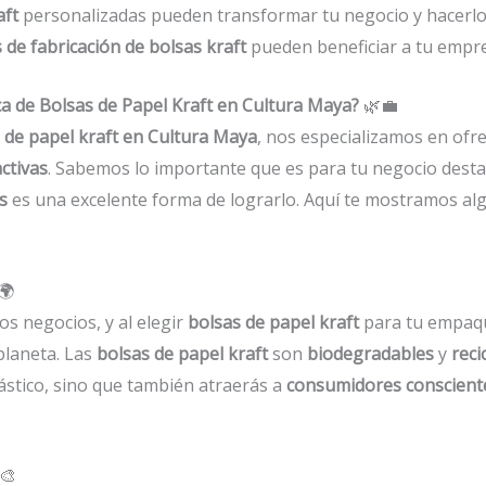
aft
personalizadas pueden transformar tu negocio y hacerlo 
s de fabricación de bolsas kraft
pueden beneficiar a tu empr
ca de Bolsas de Papel Kraft en Cultura Maya?
🌿💼
s de papel kraft en Cultura Maya
, nos especializamos en of
ctivas
. Sabemos lo importante que es para tu negocio dest
s
es una excelente forma de lograrlo. Aquí te mostramos alg
🌍
os negocios, y al elegir
bolsas de papel kraft
para tu empaqu
planeta. Las
bolsas de papel kraft
son
biodegradables
y
reci
lástico, sino que también atraerás a
consumidores conscient
️🎨