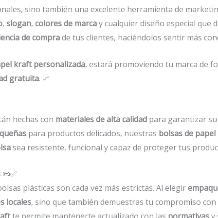
onales, sino también una excelente herramienta de marketi
o
,
slogan
,
colores de marca
y cualquier diseño especial que 
iencia de compra
de tus clientes, haciéndolos sentir más co
pel kraft personalizada
, estará promoviendo tu marca de fo
ad gratuita
. 📈
tán hechas con
materiales de alta calidad
para garantizar su 
equeñas
para productos delicados, nuestras
bolsas de papel 
lsa
sea resistente, funcional y capaz de proteger tus produ
s
📜✅
bolsas plásticas son cada vez más estrictas. Al elegir
empaque
s locales
, sino que también demuestras tu compromiso con
aft
te permite mantenerte actualizado con las
normativas
y 