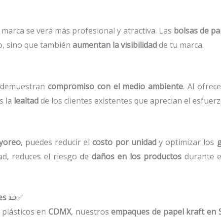
u marca se verá más profesional y atractiva. Las
bolsas de pa
o, sino que también
aumentan la visibilidad
de tu marca.
e demuestran
compromiso con el medio ambiente
. Al ofrec
s la
lealtad
de los clientes existentes que aprecian el esfuerz
ayoreo
, puedes reducir el
costo por unidad
y optimizar los
g
ad, reduces el riesgo de
daños en los productos
durante e
es
📜✅
 plásticos en
CDMX
, nuestros
empaques de papel kraft en 