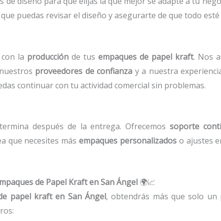
s de diseño para que elijas la que mejor se adapte a tu neg
 que puedas revisar el diseño y asegurarte de que todo esté
 con la
producción
de tus
empaques de papel kraft
. Nos 
a nuestros
proveedores de confianza
y a nuestra experienci
das continuar con tu actividad comercial sin problemas.
termina después de la entrega. Ofrecemos
soporte cont
sea que necesites más
empaques personalizados
o ajustes e
 Empaques de Papel Kraft en San Ángel
🌍📈
de papel kraft en San Ángel
, obtendrás más que solo un 
ros: