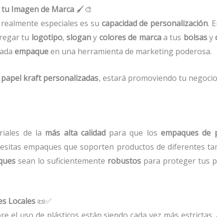
 tu Imagen de Marca
🖌️🎨
realmente especiales es su
capacidad de personalización
. 
regar tu
logotipo
,
slogan
y
colores de marca
a tus
bolsas
y
cada
empaque
en una herramienta de marketing poderosa.
 papel kraft personalizadas
, estará promoviendo tu negocio
riales de la
más alta calidad
para que los
empaques de p
sitas empaques que soporten productos de diferentes tam
ques
sean lo suficientemente
robustos
para proteger tus p
es Locales
📜✅
re el uso de plásticos están siendo cada vez más estrictas.