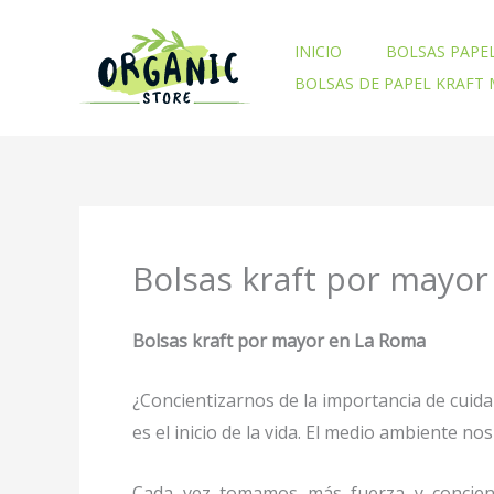
Ir
al
INICIO
BOLSAS PAPE
contenido
BOLSAS DE PAPEL KRAFT
Bolsas kraft por mayo
Bolsas kraft por mayor en La Roma
¿Concientizarnos de la importancia de cuid
es el inicio de la vida. El medio ambiente 
Cada vez tomamos más fuerza y concienc