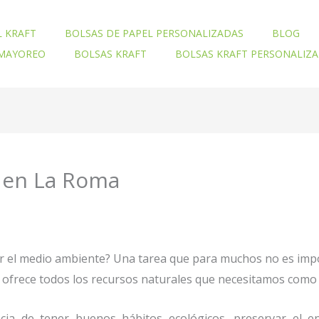
L KRAFT
BOLSAS DE PAPEL PERSONALIZADAS
BLOG
 MAYOREO
BOLSAS KRAFT
BOLSAS KRAFT PERSONALIZ
r en La Roma
ar el medio ambiente? Una tarea que para muchos no es imp
nos ofrece todos los recursos naturales que necesitamos co
ia de tener buenos hábitos ecológicos, preservar el en