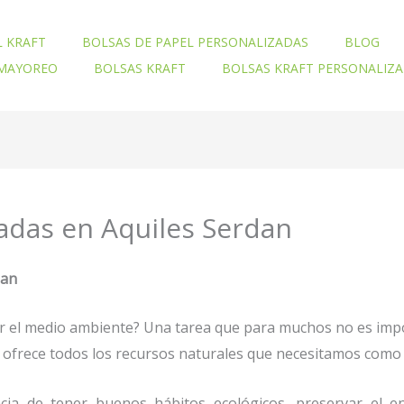
L KRAFT
BOLSAS DE PAPEL PERSONALIZADAS
BLOG
 MAYOREO
BOLSAS KRAFT
BOLSAS KRAFT PERSONALIZ
zadas en Aquiles Serdan
dan
ar el medio ambiente? Una tarea que para muchos no es imp
nos ofrece todos los recursos naturales que necesitamos co
ia de tener buenos hábitos ecológicos, preservar el en