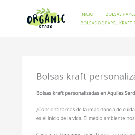
Ir
al
INICIO
BOLSAS PAPE
contenido
BOLSAS DE PAPEL KRAFT
Bolsas kraft personali
Bolsas kraft personalizadas en Aquiles Ser
¿Concientizarnos de la importancia de cuid
es el inicio de la vida. El medio ambiente 
Cada vez tomamos más fuerza y concienc