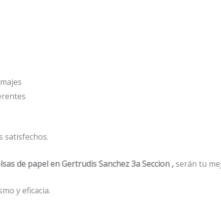
amajes
ferentes
 satisfechos.
lsas de papel
en Gertrudis Sanchez 3a Seccion ,
serán tu mej
mo y eficacia.