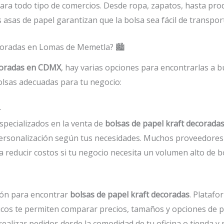
para todo tipo de comercios. Desde ropa, zapatos, hasta pro
 asas de papel garantizan que la bolsa sea fácil de transpor
coradas en Lomas de Memetla? 🏙️
ecoradas en CDMX
, hay varias opciones para encontrarlas a b
olsas adecuadas para tu negocio:

pecializados en la venta de
bolsas de papel kraft decorada
 personalización según tus necesidades. Muchos proveedores
 reducir costos si tu negocio necesita un volumen alto de b
ción para encontrar
bolsas de papel kraft decoradas
. Plataf
icos te permiten comparar precios, tamaños y opciones de p
ealizar pedidos desde la comodidad de tu oficina o tienda y re