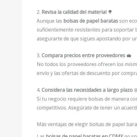
2.
Revisa la calidad del material
🌳
Aunque las
bolsas de papel baratas
son econ
suficientemente resistentes para soportar t
asegurarte de que sigues apostando por u
3.
Compara precios entre proveedores
💼
No todos los proveedores ofrecen los mismo
envío y las ofertas de descuento por compr
4.
Considera las necesidades a largo plazo

Si tu negocio requiere bolsas de manera co
competitivos. Asegúrate de tener un acuerd
Más ventajas de elegir bolsas de papel bar
Las
bolsas de papel baratas en CDMX
no sol