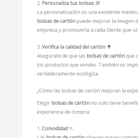
2.
Personaliza tus bolsas
🎁
La personalización es una excelente manera
bolsas de cartón
puede mejorar la imagen de
empresa y promoverla a cada cliente que util
3.
Verifica la calidad del cartón
🌳
Asegúrate de que las
bolsas de cartón
que c
los productos que vendes. También es import
verdaderamente ecológica.
¿Cómo las bolsas de cartón mejoran la experi
Elegir
bolsas de cartón
no solo tiene benefi
experiencia de compra:
1.
Comodidad
🏃
Las
bolsas de cartón
ofrecen mayor comodida